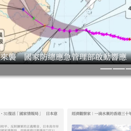
」來襲 國家防總應急管理部啟動響應
大公文匯
·31復活「國家情報局」 日本意
經濟觀察家｜一滴水裏的香港三十
籲和平、反對擴軍的正義聲音，日本高市早
國家情報局，並特意將日期選在7月31