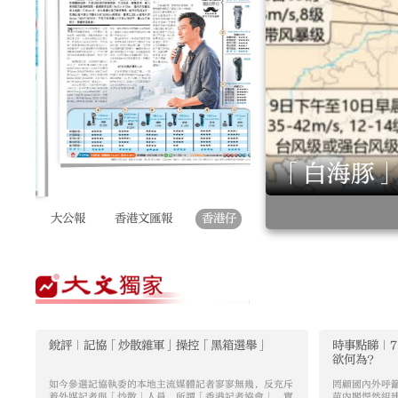
作簽證 羅奇抹黑論被打臉
「白海豚
大公報
香港文匯報
香港仔
銳評｜記協「炒散雜軍」操控「黑箱選舉」
時事點睇｜7
欲何為？
如今參選記協執委的本地主流媒體記者寥寥無幾，反充斥
罔顧國內外呼
着外媒記者與「炒散」人員，所謂「香港記者協會」，實
苗內閣悍然組建