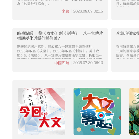
為「炒散外媒協會」。
日。這無異於
主義招魂。
2026.08.07
02:15
來論
時事點睇｜ 從《攻堅》到《制勝》 八一宣傳片
李慧琼獨家
標題變化透露何種信號？
點新聞記者注意到，解放軍八一建軍節主題宣傳片，
香港特區第八
2025年取名《攻堅》，2026年取名《制勝》。從《攻
一周的國家事
堅》到《制勝》，八一宣傳片標題的兩字之變，折射出人
盛宴，令議員
民軍隊在建軍百年奮鬥目標衝刺節點上的階段性跨越與戰
日）為香港文
2026.07.30
06:13
中國即時
略姿態升級。
發，立法會議
民，貢獻國家