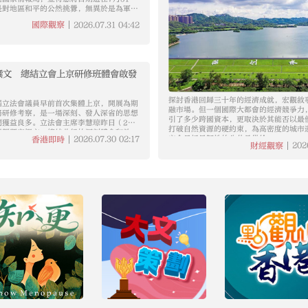
是對地區和平的公然挑釁，無異於是為軍國
2026.07.31
04:42
國際觀察
撰文 總結立會上京研修班體會啟發
探討香港回歸三十年的經濟成就，宏觀敘
屆立法會議員早前首次集體上京，開展為期
融市場。但一個國際大都會的經濟競爭力
務研修考察，是一場深刻、發人深省的思想
引了多少跨國資本，更取決於其能否以最
們獲益良多。立法會主席李慧琼昨日（29
打破自然資源的硬約束，為高密度的城市
匯報獨家撰文，總結此行的深刻體會和啟
安全且極具韌性的公共品供給。
2026.07.30
02:17
香港即時
員會將所感所悟轉化為實際的行動以回饋市
202
財經觀察
。以下為撰文全文：