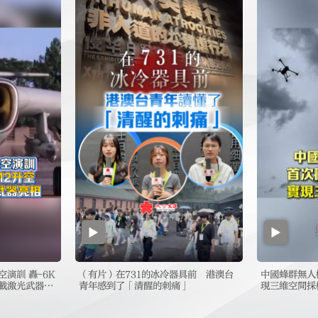
演訓 轟-6K
（有片）在731的冰冷器具前 港澳台
中國蜂群無人
艦載激光武器亮
青年感到了「清醒的刺痛」
現三維空間採