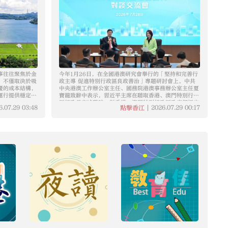
事往往聚焦於金
今年1月26日，在全國港澳研究會舉行的「堅持和完善行
，不僅取決於吸
政主導 促進特別行政區良政善治」專題研討會上，中共
優的成本結構，
中央港澳工作辦公室主任、國務院港澳事務辦公室主任夏
運行提供穩定、
寶龍致辭中表示，習近平主席在聽取香港、澳門特別行政
區行政長官述職時，對香港、澳門特別行政區政府都提出
6.07.29
03:48
2026.07.29
00:17
點擊香江
「堅持和完善行政主導」的明確要求。夏主任指出，新一
屆立法會要履職盡責展現新形象，全力支持配合行政長官
和特別行政區政府依法施政，共同建設香港、澳門美好家
園。