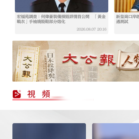
宏福苑調查｜何偉豪裝備損毀詳情首公開 「黃金
新皇崗口岸
戰衣」手袖燒毀鞋部分熔化
通測試
2026.08.07
20:16