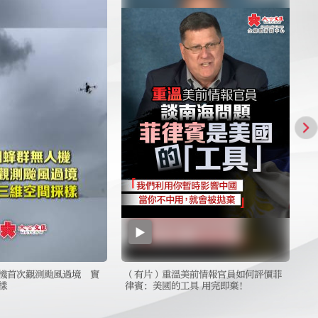
機首次觀測颱風過境 實
（有片）重溫美前情報官員如何評價菲
（
樣
律賓：美國的工具 用完即棄！
安