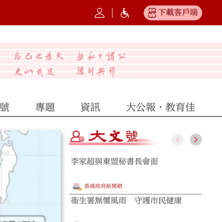
下載客戶端
號
專題
資訊
大公報·教育佳
李家超與東盟秘書長會面
席春
型 
香港政府新聞網
衞生署無懼風雨 守護市民健康
文頴