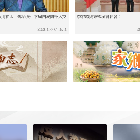
啟用在即 鄧炳強：下周四展開千人交
李家超與東盟秘書長會面
2026.08.07
19:10
2