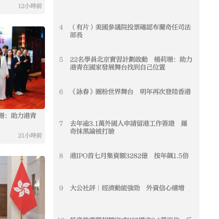
12小時前
剛剛
4
（有片）美國參議院投票確認布蘭奇任司法
4
部長
5
22名學員北京實習計劃啟動 楊莉珊：助力
5
港青在國家發展舞台找到自己位置
6
《詠春》圈粉世界舞台 明年再次登陸香港
6
珊：助力港青
《詠春》圈粉世界舞台 明年再次登陸香港
外交
7
去年逾3.1萬外國人申請留港工作簽證 羅
7
奇抹黑論被打臉
21小時前
11小時前
8
港IPO首七月集資額3282億 按年飆1.5倍
8
9
大公社評｜經濟動能強勁 外資信心續增
9