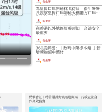
衞生署
為皇崗口岸開通枕戈待旦 衞生署署
席春
長視察皇崗口岸聯檢大樓港方口岸區
醫院
衞生檢疫設施及準備措施
衞生署
在香港以外地區買藥須知 合法安全
衞生
最重要
未經
「白海豚」逼近浙閩沿海
衞生署
國？
360度解密：「數碼中藥標本館 」新
洪頂
增礦物類中藥材
港五
衞生署
年
點擊香江｜特首議員對談破題開局 行政立法合
作高效務實