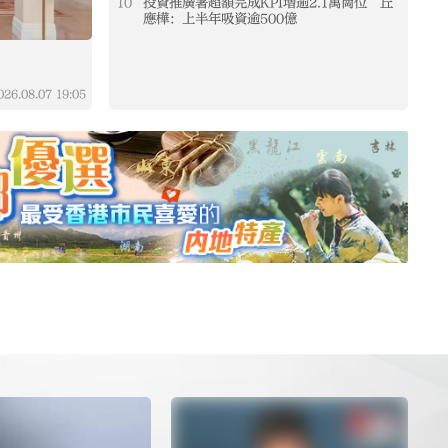
10
投資推廣署超額完成KPI增逾2.1萬崗位 丘
10
應樺：上半年吸資逾500億
22名學員北京實習計劃啟動 楊莉珊：助力港青
所羅
在國家發展舞台找到自己位置
026.08.07
19:05
21小時前