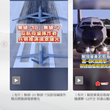
（有片）無偵-10 無偵-7反航母編隊作
（有片）解放軍黃岩島海空
戰兵棋推演場景曝光
攜鷹擊-12升空 祁連山
相