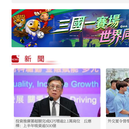
投資推廣署超額完成KPI增逾2.1萬崗位 丘應
外交夏令營
樺：上半年吸資逾500億