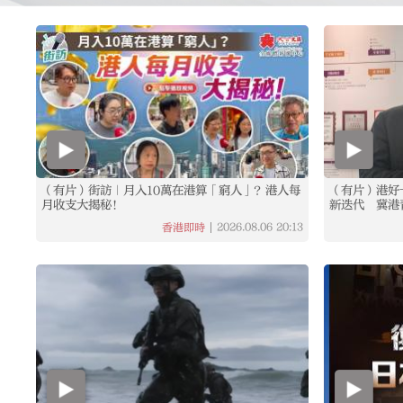
（有片）街訪｜月入10萬在港算「窮人」？港人每
（有片）港好
月收支大揭秘！
新迭代 冀港
2026.08.06
20:13
香港即時