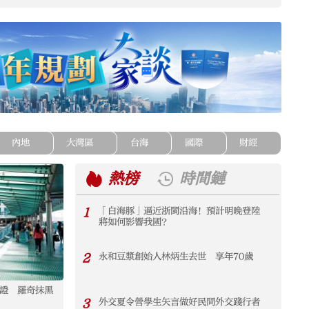
內地
大灣區
台海
國際
財經
熱榜
時間鏈
1
「白海豚」逼近浙閩沿海！預計明晚登陸
1
將如何影響我國？
2
永和豆漿創始人林炳生去世 享年70歲
2
簽證 羅奇抹黑
《CMG夏日歌會》（榆林站）明日正式播出
永和
3
外交夏令營學生矢言做好民間外交踐行者
3