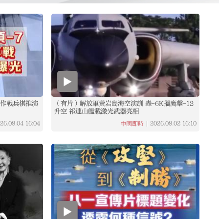
隊作戰兵棋推演
（有片）解放軍黃岩島海空演訓 轟-6K攜鷹擊-12
升空 祁連山艦載激光武器亮相
26.08.04
16:04
2026.08.02
16:10
中國即時