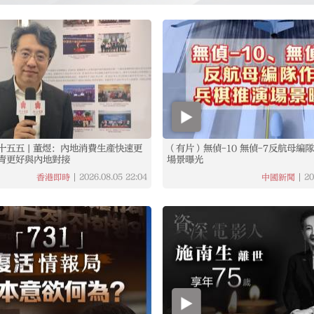
十五五 | 董煜：內地消費生產快速更
（有片）無偵-10 無偵-7反航母編
青更好與內地對接
場景曝光
2026.08.05
22:04
20
香港即時
中國新聞