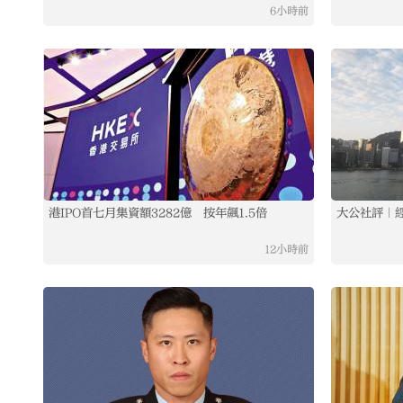
6小時前
港IPO首七月集資額3282億 按年飆1.5倍
大公社評｜
12小時前