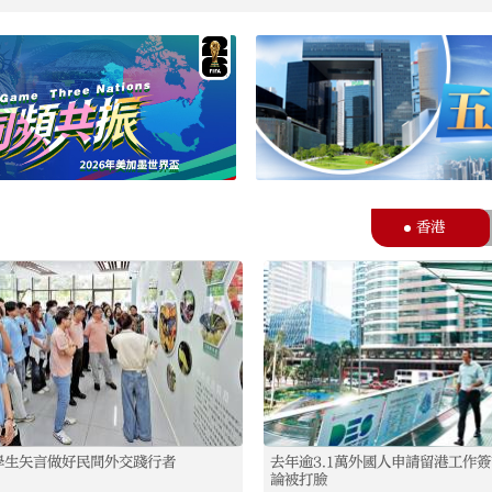
香港
學生矢言做好民間外交踐行者
去年逾3.1萬外國人申請留港工作
論被打臉