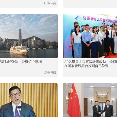
11小時前
經濟動能強勁 外資信心續增
22名學員北京實習計劃啟動 楊莉
在國家發展舞台找到自己位置
13小時前